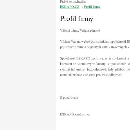
Právě se nacházíte:
ESKAPO.CZ
»
Profil firmy
Profil firmy
Vážené dámy, Vážení pánové
Vítáme Vás na webových stránkách společnosti ES
pojistných smluv a pojistných smluv uzavřených v 
Společnost ESKAPO spol. s r. o. je soukromá a n
kontaktu se všemi svými klienty. V posledních le
sjednávání smlouv bezpodpisově, tedy platbou poji
námi tak získáte více času pro Vaši odbornost.
S pozdravem
ESKAPO spol. s r. o.