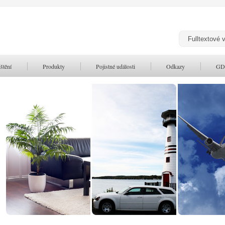
štění
Produkty
Pojistné události
Odkazy
GD