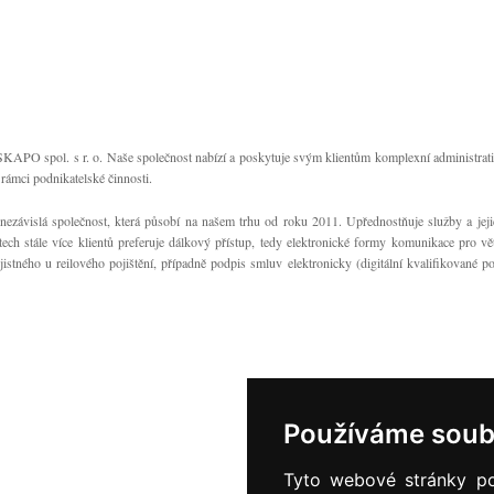
KAPO spol. s r. o. Naše společnost nabízí a poskytuje svým klientům komplexní administrat
rámci podnikatelské činnosti.
ezávislá společnost, která působí na našem trhu od roku 2011. Upřednostňuje služby a jeji
tech stále více klientů preferuje dálkový přístup, tedy elektronické formy komunikace pro v
stného u reilového pojištění, případně podpis smluv elektronicky (digitální kvalifikované p
Používáme soub
Tyto webové stránky pou