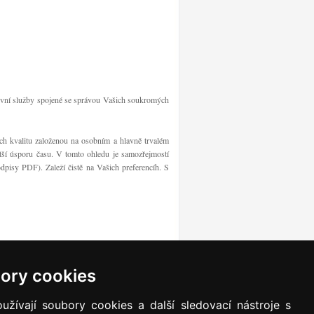
ivní služby spojené se správou Vašich soukromých
ch kvalitu založenou na osobním a hlavně trvalém
ětší úsporu času. V tomto ohledu je samozřejmostí
odpisy PDF). Zaleží čistě na Vašich preferencíh. S
ory cookies
žívají soubory cookies a další sledovací nástroje s